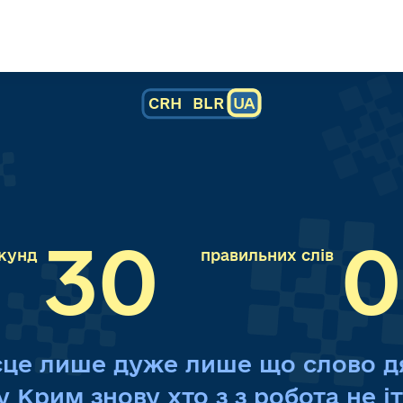
CRH
BLR
UA
30
0
кунд
правильних слів
сце
лише
дуже
лише
що
слово
д
у
Крим
знову
хто
з
з
робота
не
і