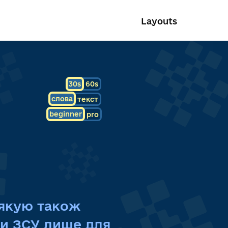
Layouts
30s
60s
слова
текст
beginner
pro
якую
також
ти
ЗСУ
лише
для