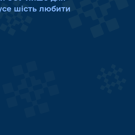
усе
шість
любити