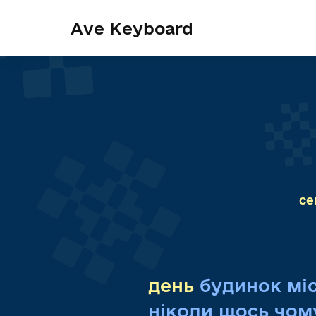
/>
Ave Keyboard
се
день
будинок
мі
ніколи
щось
чом