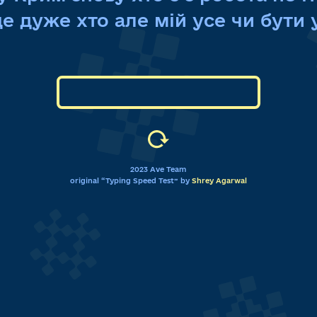
ще
дуже
хто
але
мій
усе
чи
бути
2023 Ave Team
original “Typing Speed Test” by
Shrey Agarwal